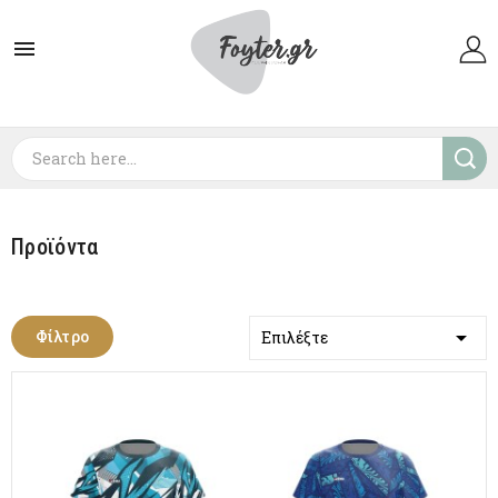

Προϊόντα

Φίλτρο
Επιλέξτε