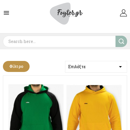


Φίλτρο
Επιλέξτε